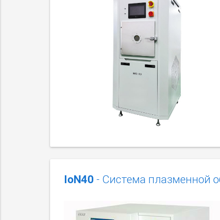
IoN40
- Система плазменной 