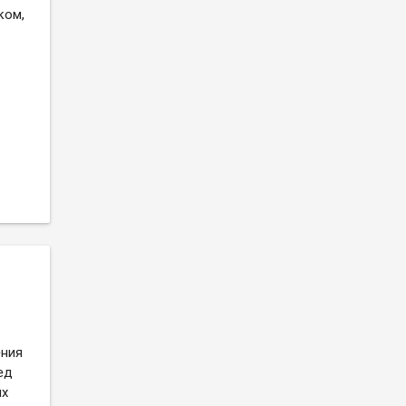
ком,
ения
ед
ых