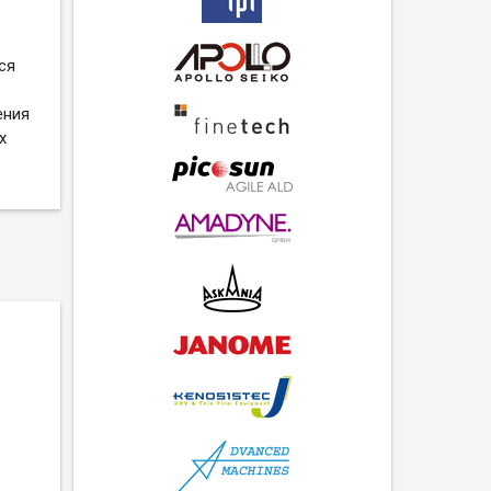
ся
ения
х