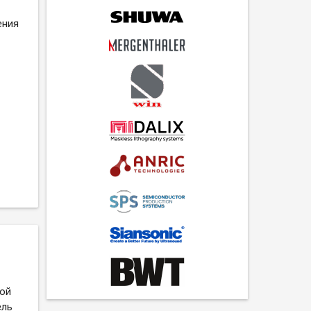
ения
бой
ель