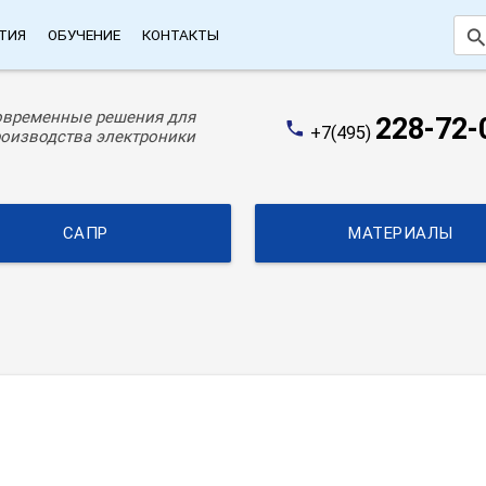
searc
ТИЯ
ОБУЧЕНИЕ
КОНТАКТЫ
овременные решения для
228-72-
phone
+7(495)
оизводства электроники
САПР
МАТЕРИАЛЫ