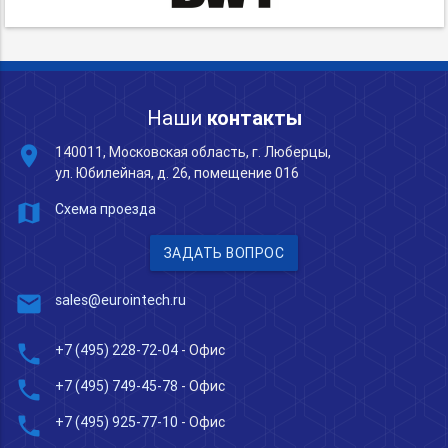
Наши
контакты
place
140011, Московская область, г. Люберцы,
ул. Юбилейная, д. 26, помещение 016
map
Схема проезда
ЗАДАТЬ ВОПРОС
mail
sales@eurointech.ru
phone
+7 (495) 228-72-04
- Офис
phone
+7 (495) 749-45-78
- Офис
phone
+7 (495) 925-77-10
- Офис