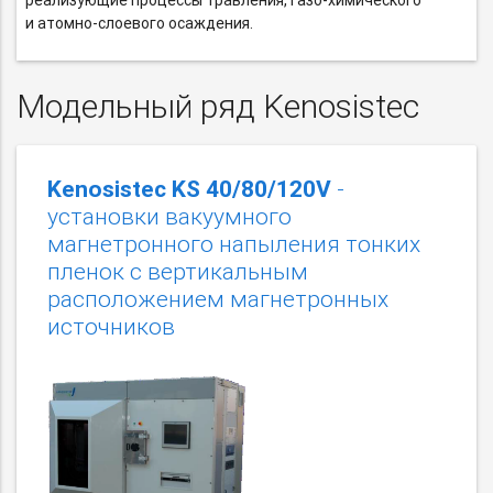
реализующие процессы травления,
газо-химического
и атомно-слоевого
осаждения.
Модельный ряд Kenosistec
Kenosistec KS 40/80/120V
-
установки вакуумного
магнетронного напыления тонких
пленок c вертикальным
расположением магнетронных
источников