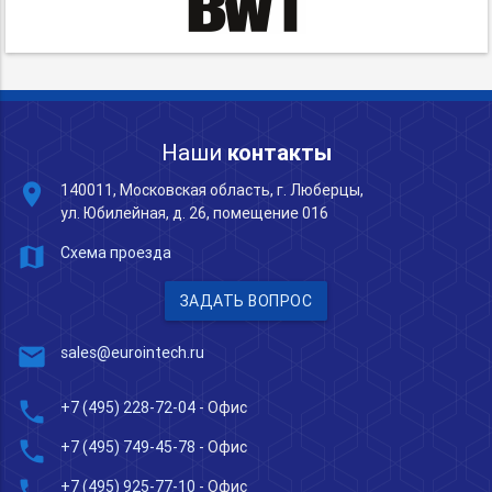
Наши
контакты
place
140011, Московская область, г. Люберцы,
ул. Юбилейная, д. 26, помещение 016
map
Схема проезда
ЗАДАТЬ ВОПРОС
mail
sales@eurointech.ru
phone
+7 (495) 228-72-04
- Офис
phone
+7 (495) 749-45-78
- Офис
phone
+7 (495) 925-77-10
- Офис