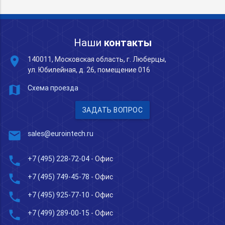
Наши
контакты
place
140011, Московская область, г. Люберцы,
ул. Юбилейная, д. 26, помещение 016
map
Схема проезда
ЗАДАТЬ ВОПРОС
mail
sales@eurointech.ru
phone
+7 (495) 228-72-04
- Офис
phone
+7 (495) 749-45-78
- Офис
phone
+7 (495) 925-77-10
- Офис
phone
+7 (499) 289-00-15
- Офис