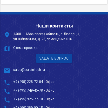
Наши
контакты
place
140011, Московская область, г. Люберцы,
ул. Юбилейная, д. 26, помещение 016
map
Схема проезда
ЗАДАТЬ ВОПРОС
mail
sales@eurointech.ru
phone
+7 (495) 228-72-04
- Офис
phone
+7 (495) 749-45-78
- Офис
phone
+7 (495) 925-77-10
- Офис
+7 (499) 289-00-15
- Офис