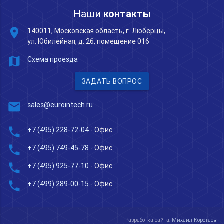
Наши
контакты
place
140011, Московская область, г. Люберцы,
ул. Юбилейная, д. 26, помещение 016
map
Схема проезда
ЗАДАТЬ ВОПРОС
mail
sales@eurointech.ru
phone
+7 (495) 228-72-04
- Офис
phone
+7 (495) 749-45-78
- Офис
phone
+7 (495) 925-77-10
- Офис
phone
+7 (499) 289-00-15
- Офис
Разработка сайта:
Михаил Коротаев