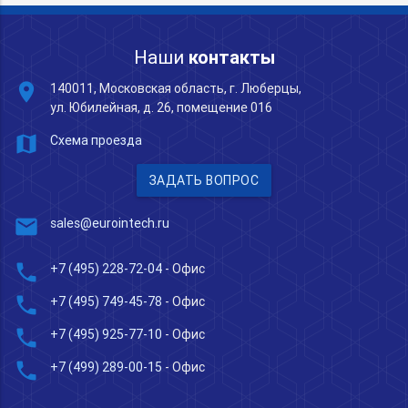
Наши
контакты
place
140011, Московская область, г. Люберцы,
ул. Юбилейная, д. 26, помещение 016
map
Схема проезда
ЗАДАТЬ ВОПРОС
mail
sales@eurointech.ru
phone
+7 (495) 228-72-04
- Офис
phone
+7 (495) 749-45-78
- Офис
phone
+7 (495) 925-77-10
- Офис
phone
+7 (499) 289-00-15
- Офис