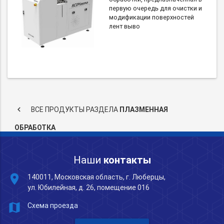
первую очередь для очистки и
модификации поверхностей
лент выво
keyboard_arrow_left
ВСЕ ПРОДУКТЫ РАЗДЕЛА
ПЛАЗМЕННАЯ
ОБРАБОТКА
Наши
контакты
place
140011, Московская область, г. Люберцы,
ул. Юбилейная, д. 26, помещение 016
map
Схема проезда