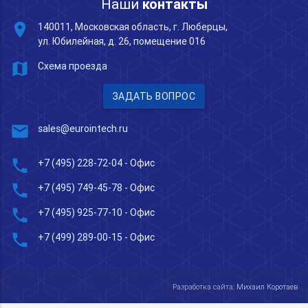
Наши
контакты
place
140011, Московская область, г. Люберцы,
ул. Юбилейная, д. 26, помещение 016
map
Схема проезда
ЗАДАТЬ ВОПРОС
mail
sales@eurointech.ru
phone
+7 (495) 228-72-04
- Офис
phone
+7 (495) 749-45-78
- Офис
phone
+7 (495) 925-77-10
- Офис
phone
+7 (499) 289-00-15
- Офис
Разработка сайта:
Михаил Коротаев