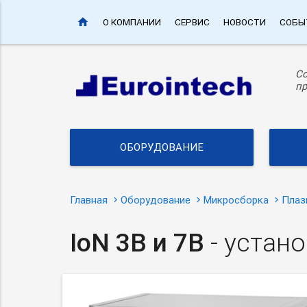
home
О КОМПАНИИ
СЕРВИС
НОВОСТИ
СОБЫ
С
пр
ОБОРУДОВАНИЕ
Главная
Оборудование
Микросборка
Плаз
IoN 3B и 7B
- устан