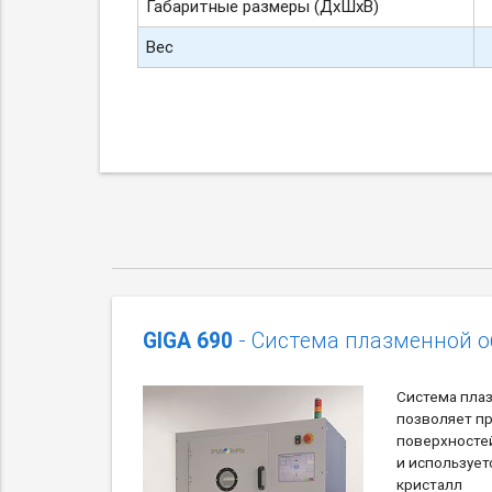
Габаритные размеры (ДхШхВ)
Вес
GIGA 690
- Система плазменной 
Система пла
позволяет п
поверхносте
и использует
кристалл