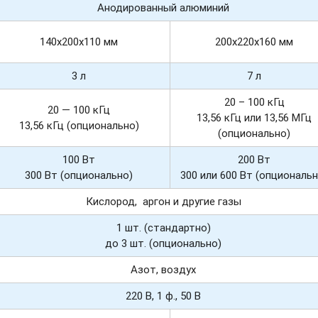
Анодированный алюминий
140х200х110 мм
200х220х160 мм
3 л
7 л
20 – 100 кГц
20 — 100 кГц
13,56 кГц или 13,56 МГц
13,56 кГц (опционально)
(опционально)
100 Вт
200 Вт
300 Вт (опционально)
300 или 600 Вт (опциональн
Кислород, аргон и другие газы
1 шт. (стандартно)
до 3 шт. (опционально)
Азот, воздух
220 В, 1 ф., 50 В