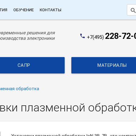
searc
ТИЯ
ОБУЧЕНИЕ
КОНТАКТЫ
овременные решения для
228-72-
phone
+7(495)
оизводства электроники
САПР
МАТЕРИАЛЫ
менная обработка
овки плазменной обработ
Установки плазменной обработки IoN 3B, 7B- это компак