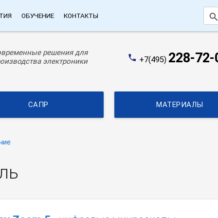
searc
ТИЯ
ОБУЧЕНИЕ
КОНТАКТЫ
овременные решения для
228-72-
phone
+7(495)
оизводства электроники
САПР
МАТЕРИАЛЫ
ние
ль