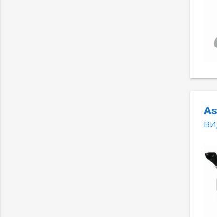
As
ви