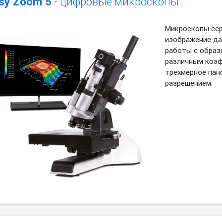
sy Zoom 5
- цифровые микроскопы
Микроскопы сер
изображение да
работы с образ
различным коэф
трехмерное пан
разрешением.