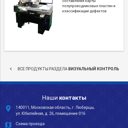
составления карты
полупроводниковых пластин и
классификации дефектов
keyboard_arrow_left
ВСЕ ПРОДУКТЫ РАЗДЕЛА
ВИЗУАЛЬНЫЙ КОНТРОЛЬ
Наши
контакты
place
140011, Московская область, г. Люберцы,
ул. Юбилейная, д. 26, помещение 016
map
Схема проезда