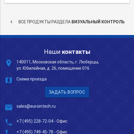
keyboard_arrow_left
ВСЕ ПРОДУКТЫ РАЗДЕЛА
ВИЗУАЛЬНЫЙ КОНТРОЛЬ
Наши
контакты
place
140011, Московская область, г. Люберцы,
ул. Юбилейная, д. 26, помещение 016
map
Схема проезда
ЗАДАТЬ ВОПРОС
mail
sales@eurointech.ru
phone
+7 (495) 228-72-04
- Офис
phone
+7 (495) 749-45-78
- Офис