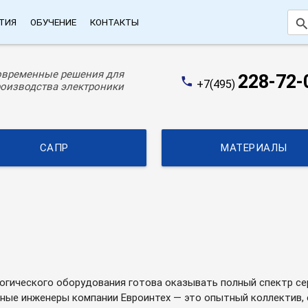
searc
ТИЯ
ОБУЧЕНИЕ
КОНТАКТЫ
овременные решения для
228-72-
phone
+7(495)
оизводства электроники
САПР
МАТЕРИАЛЫ
логического оборудования готова оказывать полный спектр се
сные инженеры компании Евроинтех — это опытный коллектив,