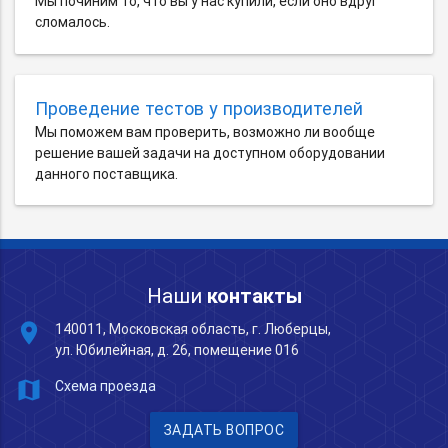
Мы починим то, что вы у нас купили, если оно вдруг
сломалось.
Проведение тестов у производителей
Мы поможем вам проверить, возможно ли вообще
решение вашей задачи на доступном оборудовании
данного поставщика.
Наши
контакты
place
140011, Московская область, г. Люберцы,
ул. Юбилейная, д. 26, помещение 016
map
Схема проезда
ЗАДАТЬ ВОПРОС