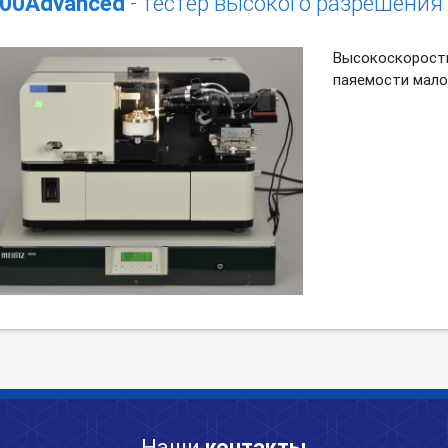
00Advanced
- тестер высокого разрешения
Высокоскоростн
паяемости мало
Наши
контакты