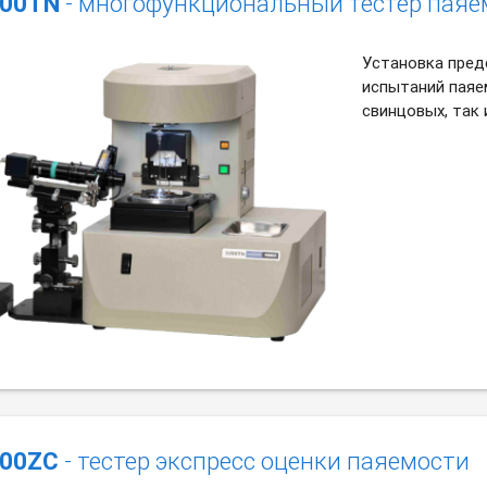
00TN
- многофункциональный тестер паяе
Установка пред
испытаний паяе
свинцовых, так 
00ZC
- тестер экспресс оценки паяемости