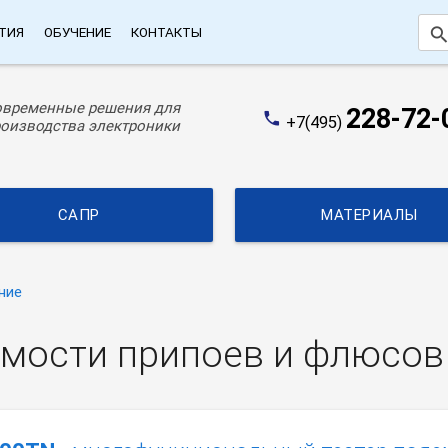
searc
ТИЯ
ОБУЧЕНИЕ
КОНТАКТЫ
овременные решения для
228-72-
phone
+7(495)
оизводства электроники
САПР
МАТЕРИАЛЫ
ние
мости припоев и флюсов