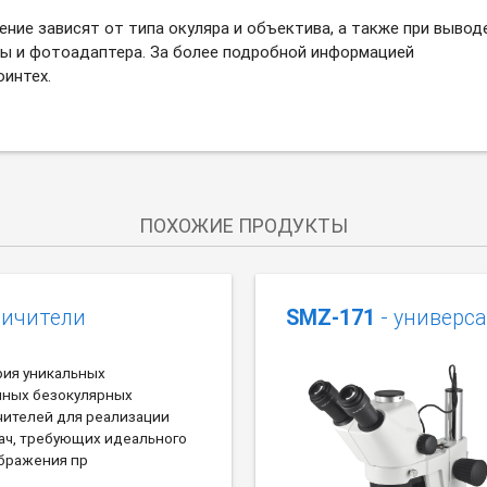
ение зависят от типа окуляра и объектива, а также при вывод
ры и фотоадаптера. За более подробной информацией
интех.
ПОХОЖИЕ ПРОДУКТЫ
личители
SMZ-171
- универс
ерия уникальных
нных безокулярных
чителей для реализации
ач, требующих идеального
ображения пр