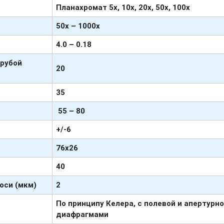
Планахромат
5х, 10х, 20х, 50х, 100х
50х – 1000х
4.0 – 0.18
грубой
20
35
55 – 80
+
/-6
76х26
40
оси (мкм)
2
По принципу Келера, с полевой и апертурн
диафрагмами