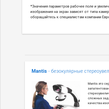
*З
начения параметров рабочее поле и увелич
изображения на экран зависят от типа каме
оборащайтесь к специалистам компании Евро
Mantis
- безокулярные стереоуве
Mantis это с
запатентова
стереоувели
сложных зад
качества из