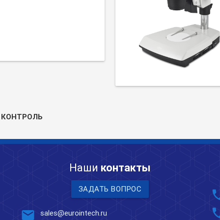
 КОНТРОЛЬ
Наши
контакты
ЗАДАТЬ ВОПРОС
pho
pho
mail
sales@eurointech.ru