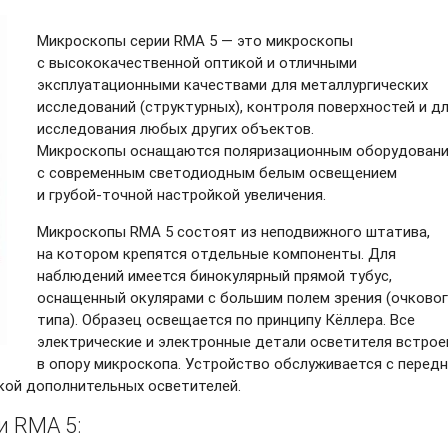
Микроскопы серии RMA 5 — это микроскопы
с высококачественной оптикой и отличными
эксплуатационными качествами для металлургических
исследований (структурных), контроля поверхностей и д
исследования любых других объектов.
Микроскопы оснащаются поляризационным оборудован
с современным светодиодным белым освещением
и грубой-точной
настройкой увеличения.
Микроскопы RMA 5 состоят из неподвижного штатива,
на котором крепятся отдельные компоненты. Для
наблюдений имеется бинокулярный прямой тубус,
оснащенный окулярами с большим полем зрения (очково
типа). Образец освещается по принципу Кёллера. Все
электрические и электронные детали осветителя встро
в опору микроскопа. Устройство обслуживается с перед
кой дополнительных осветителей.
и RMA 5: