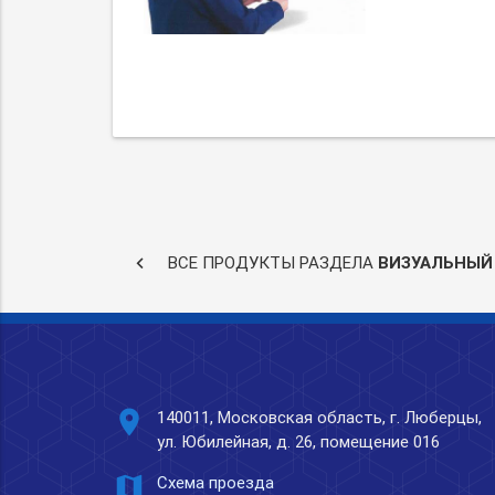
keyboard_arrow_left
ВСЕ ПРОДУКТЫ РАЗДЕЛА
ВИЗУАЛЬНЫЙ
place
140011, Московская область, г. Люберцы,
ул. Юбилейная, д. 26, помещение 016
map
Схема проезда