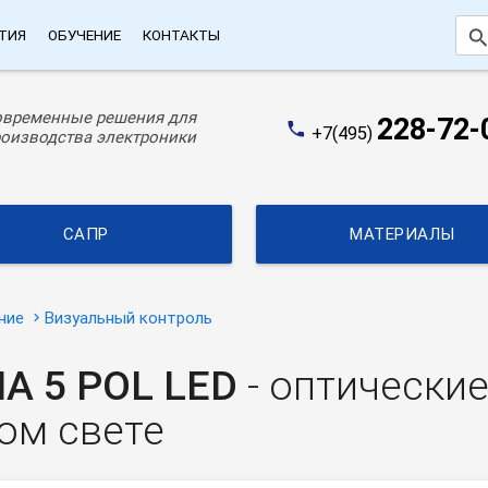
searc
ТИЯ
ОБУЧЕНИЕ
КОНТАКТЫ
овременные решения для
228-72-
phone
+7(495)
оизводства электроники
САПР
МАТЕРИАЛЫ
ние
Визуальный контроль
MA 5 POL LED
- оптически
ом свете