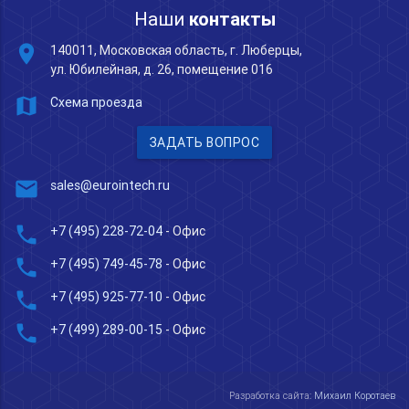
Наши
контакты
place
140011, Московская область, г. Люберцы,
ул. Юбилейная, д. 26, помещение 016
map
Схема проезда
ЗАДАТЬ ВОПРОС
mail
sales@eurointech.ru
phone
+7 (495) 228-72-04
- Офис
phone
+7 (495) 749-45-78
- Офис
phone
+7 (495) 925-77-10
- Офис
phone
+7 (499) 289-00-15
- Офис
Разработка сайта:
Михаил Коротаев