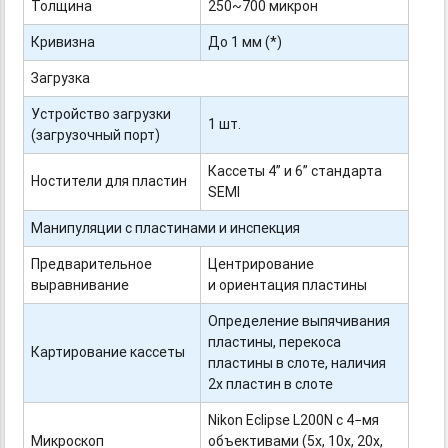
Толщина
250~700 микрон
Кривизна
До 1 мм (*)
Загрузка
Устройство загрузки
1 шт.
(загрузочный порт)
Кассеты 4” и 6” стандарта
Ностители для пластин
SEMI
Манипуляции с пластинами и инспекция
Предварительное
Центрирование
выравнивание
и ориентация пластины
Определение выпячивания
пластины, перекоса
Картирование кассеты
пластины в слоте, наличия
2х пластин в слоте
Nikon Eclipse L200N с 4−мя
Микроскоп
объективами (5х, 10х, 20х,