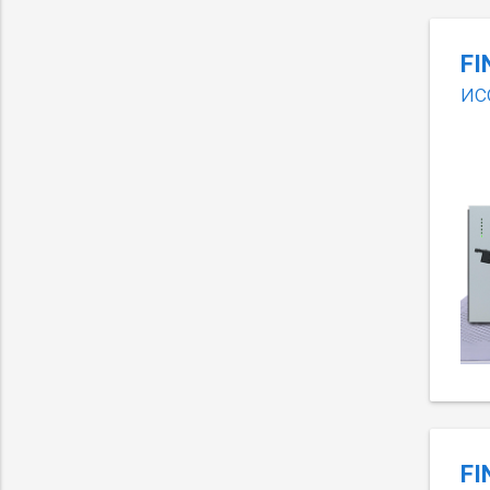
FI
ис
FI