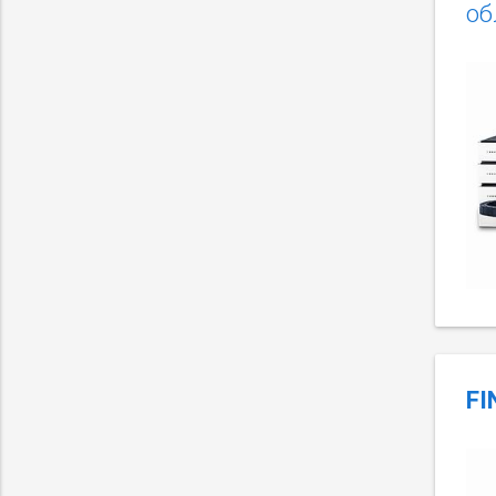
об
FI