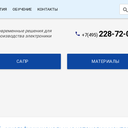
searc
ТИЯ
ОБУЧЕНИЕ
КОНТАКТЫ
овременные решения для
228-72-
phone
+7(495)
оизводства электроники
САПР
МАТЕРИАЛЫ