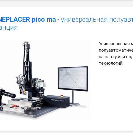
NEPLACER pico ma
- универсальная полуа
анция
Универсальная 
полуавтоматиче
на плату или п
технологий.