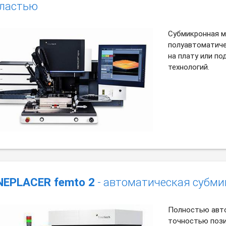
ластью
Субмикронная м
полуавтоматиче
на плату или п
технологий.
NEPLACER femto 2
- автоматическая субм
Полностью авт
точностью пози