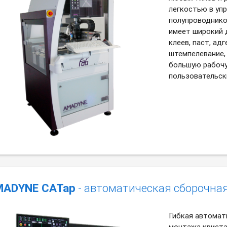
легкостью в упр
полупроводнико
имеет широкий д
клеев, паст, ад
штемпелевание, 
большую рабочу
пользовательск
ADYNE CATap
- автоматическая сборочна
Гибкая автомат
монтажа криста