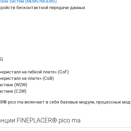
ских систем (MEMS/MOEMS)
тройств бесконтактной передачи данных
G)
кристалл на гибкой плате» (CoF)
кристалл на плате» (CoB)
ластине (W2W)
астине (C2W)
R® pico ma включает в себя базовые модули, процессные мод
нции FINEPLACER® pico ma