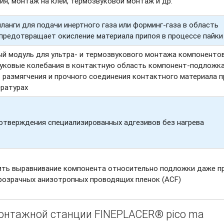
я, монтаж на клей, термозвуковой монтаж и др.
ланги для подачи инертного газа или
форминг-газа
в область
з предотвращает окисление материала припоя в процессе пайки
й модуль для ультра- и термозвукового монтажа компонентов
уковые колебания в контактную область
компонент-подложка
 размягчения и прочного соединения контактного материала п
ературах
отверждения специализированных адгезивов без нагрева
ть выравнивание компонента относительно подложки даже п
розрачных анизотропных проводящих пленок (ACF)
онтажной станции FINEPLACER® pico ma