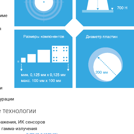
жиме
я
и
гурации
 технологии
ражения, ИК сенсоров
 гамма-излучения