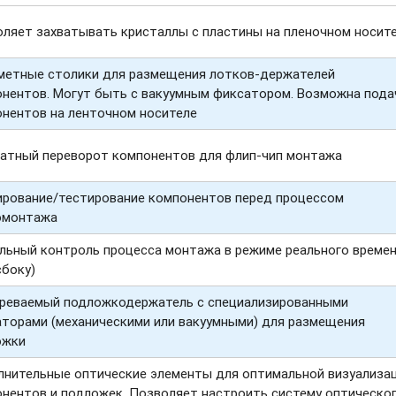
ляет захватывать кристаллы с пластины на пленочном носит
метные столики для размещения
лотков-держателей
нентов. Могут быть с вакуумным фиксатором. Возможна пода
нентов на ленточном носителе
атный переворот компонентов для
флип-чип
монтажа
рование/тестирование компонентов перед процессом
омонтажа
льный контроль процесса монтажа в режиме реального време
сбоку)
реваемый подложкодержатель с специализированными
торами (механическими или вакуумными) для размещения
ожки
нительные оптические элементы для оптимальной визуализа
нентов и подложек. Позволяет настроить систему оптическо