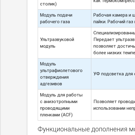
как термокомпресси
столик)
Модуль подачи
Рабочая камера и ш
рабочего газа
пайки. Рабочий га
Специализированны
Ультразвуковой
Передает ультразв
модуль
позволяет достичь
более низких темп
Модуль
ультрафиолетового
УФ подсветка для 
отверждения
адгезивов
Модуль для работы
с анизотропными
Позволяет проводи
проводящими
использовании неп
пленками (ACF)
Функциональные дополнения м