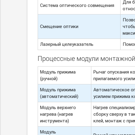
Для б
Система оптического совмещения
относ
Позво
Смещение оптики
чтобы
макси
Лазерный целеуказатель
Помог
Процессные модули монтажной
Модуль прижима
Рычаг опускания к
(ручной)
прилагаемого усил
Модуль прижима
Автоматическое оп
(автоматический)
усилием прижима к
Модуль верхнего
Нагрев специализи
нагрева (нагрев
сборку сверху в та
инструмента)
клей, монтаж с пр
Модуль