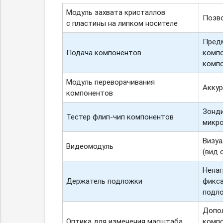
Модуль захвата кристаллов
Позво
с пластины на липком носителе
Пред
Подача компонентов
компо
компо
Модуль переворачивания
Аккур
компонентов
Зонди
Тестер
флип-чип
компонентов
микр
Визуа
Видеомодуль
(вид 
Ненаг
Держатель подложки
фикса
подл
Допол
Оптика для изменения масштаба
компо