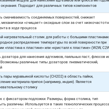
зованный модуль для нанесения адгезивов или флюса методо
 окунания. Подходит для различных типов компонентов
ь смачиваемость соединяемых поверхностей, снижает
, механически «счищает» оксидные слои за счет низкочастот
ента в ходе процесса
й нагревательный столик для работы с большими пластинами
родное распределение температуры по всей поверхности при
ии «пластина к пластине» или «кристалл к пластине» (W2W, C2
 дозатора для нанесения адгезивов, паяльных паст, флюсов и
. Возможны различные типы дозаторов: пневматический,
ый
ь пары муравьиной кислоты (CH2O2) в область пайки,
ение материала припоя (например, индия). Является
ревательному столику
к с фиксатором подложки. Размеры, форма столика, тип
ть различны. Используется в таких технологических процесса