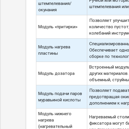
Ручной или мотори
штемпелевания/
штемпелевания или
окунания
Позволяет улучшит
Модуль «притирки»
количество пустот
колебаний инструм
Специализированны
Модуль нагрева
Обеспечивает одно
пластины
сборке по технолог
Встроенный модуль
Модуль дозатора
других материалов
объемный, струйн
Позволяет подават
Модуль подачи паров
предотвращая окисл
муравьиной кислоты
дополнением к наг
Модуль нижнего
Нагреваемый столи
нагрева
фиксатора могут бы
(нагревательный