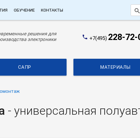
searc
ТИЯ
ОБУЧЕНИЕ
КОНТАКТЫ
овременные решения для
228-72-
phone
+7(495)
оизводства электроники
САПР
МАТЕРИАЛЫ
омонтаж
a
- универсальная полуа
я