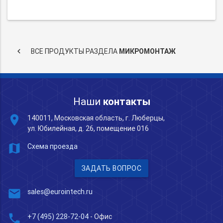
keyboard_arrow_left
ВСЕ ПРОДУКТЫ РАЗДЕЛА
МИКРОМОНТАЖ
Наши
контакты
place
140011, Московская область, г. Люберцы,
ул. Юбилейная, д. 26, помещение 016
map
Схема проезда
ЗАДАТЬ ВОПРОС
mail
sales@eurointech.ru
phone
+7 (495) 228-72-04
- Офис