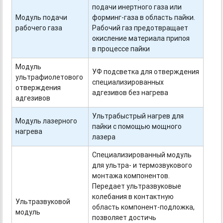
подачи инертного газа или
Модуль подачи
форминг-газа
в область пайки.
рабочего газа
Рабочий газ предотвращает
окисление материала припоя
в процессе пайки
Модуль
УФ подсветка для отверждения
ультрафиолетового
специализированных
отверждения
адгезивов без нагрева
адгезивов
Ультрабыстрый нагрев для
Модуль лазерного
пайки с помощью мощного
нагрева
лазера
Специализированный модуль
для ультра- и термозвукового
монтажа компонентов.
Передает ультразвуковые
колебания в контактную
Ультразвуковой
область
компонент-подложка,
модуль
позволяет достичь