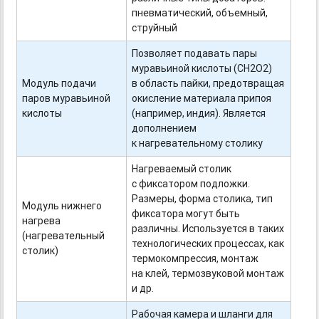
пневматический, объемный,
струйный
Позволяет подавать пары
муравьиной кислоты (CH2O2)
Модуль подачи
в область пайки, предотвращая
паров муравьиной
окисление материала припоя
кислоты
(например, индия). Является
дополнением
к нагревательному столику
Нагреваемый столик
с фиксатором подложки.
Размеры, форма столика, тип
Модуль нижнего
фиксатора могут быть
нагрева
различны. Используется в таких
(нагревательный
технологических процессах, как
столик)
термокомпрессия, монтаж
на клей, термозвуковой монтаж
и др.
Рабочая камера и шланги для