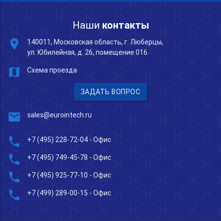
Наши
контакты
place
140011, Московская область, г. Люберцы,
ул. Юбилейная, д. 26, помещение 016
map
Схема проезда
ЗАДАТЬ ВОПРОС
mail
sales@eurointech.ru
phone
+7 (495) 228-72-04
- Офис
phone
+7 (495) 749-45-78
- Офис
phone
+7 (495) 925-77-10
- Офис
phone
+7 (499) 289-00-15
- Офис