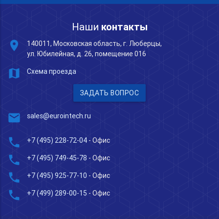
Наши
контакты
place
140011, Московская область, г. Люберцы,
ул. Юбилейная, д. 26, помещение 016
map
Схема проезда
ЗАДАТЬ ВОПРОС
mail
sales@eurointech.ru
phone
+7 (495) 228-72-04
- Офис
phone
+7 (495) 749-45-78
- Офис
phone
+7 (495) 925-77-10
- Офис
phone
+7 (499) 289-00-15
- Офис