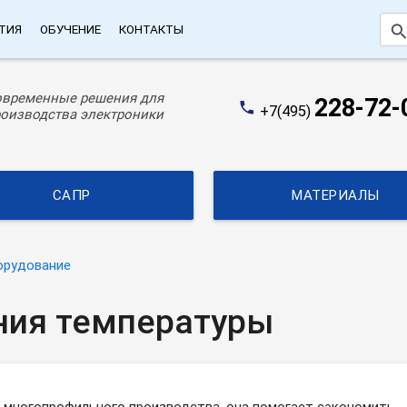
searc
ТИЯ
ОБУЧЕНИЕ
КОНТАКТЫ
овременные решения для
228-72-
phone
+7(495)
оизводства электроники
САПР
МАТЕРИАЛЫ
орудование
ия температуры
и многопрофильного производства, она помогает сэкономить