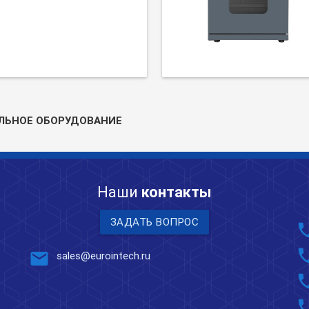
ЛЬНОЕ ОБОРУДОВАНИЕ
Наши
контакты
ЗАДАТЬ ВОПРОС
pho
pho
mail
sales@eurointech.ru
pho
pho