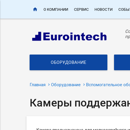
home
О КОМПАНИИ
СЕРВИС
НОВОСТИ
СОБЫ
С
пр
ОБОРУДОВАНИЕ
Главная
Оборудование
Вспомогательное об
Камеры поддержан
Камера предназначена для мелкосерийного 