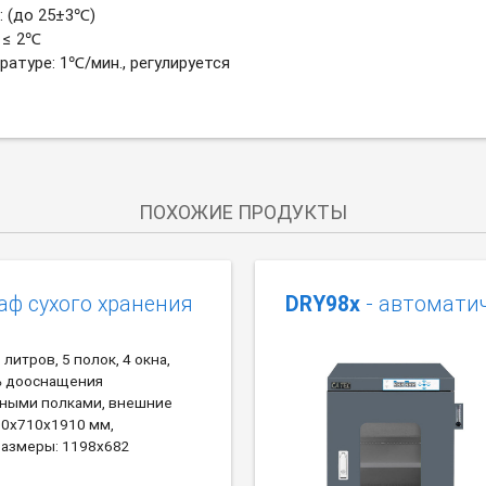
 (до 25
±
3
℃
)
≤ 2
℃
ратуре: 1
℃
/мин., регулируется
ПОХОЖИЕ ПРОДУКТЫ
аф сухого хранения
DRY98x
- автоматич
литров, 5 полок, 4 окна,
ь дооснащения
ными полками, внешние
00х710х1910 мм,
размеры: 1198х682