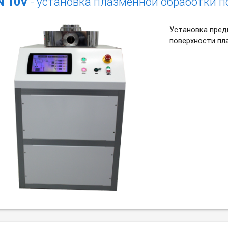
N 10V
- установка плазменной обработки п
Установка пред
поверхности пл