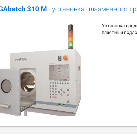
GAbatch 310 M
- установка плазменного т
Установка пред
пластин и подл