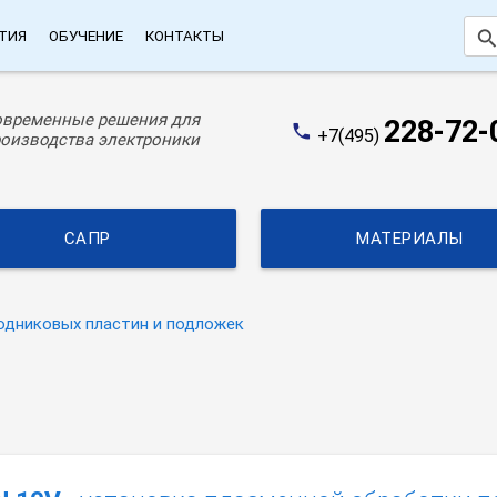
searc
ТИЯ
ОБУЧЕНИЕ
КОНТАКТЫ
овременные решения для
228-72-
phone
+7(495)
оизводства электроники
САПР
МАТЕРИАЛЫ
одниковых пластин и подложек