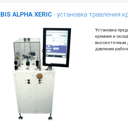
BIS ALPHA XERIC
- установка травления к
Установка пред
кремния и оксид
высокоточным д
давления рабоче