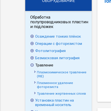
Io
ОБОРУДОВАНИЕ
Обработка
полупроводниковых пластин
и подложек
Осаждение тонких плёнок
Операции с фоторезистом
Фотолитография
Безмасковая литография
Травление
Плазмохимическое травление
(RIE)
Плазменное удаление
фоторезиста
Травление жертвенных слоев
Установка пластин на
временный носитель