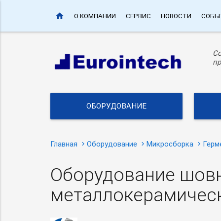
home
О КОМПАНИИ
СЕРВИС
НОВОСТИ
СОБЫ
С
пр
ОБОРУДОВАНИЕ
Главная
Оборудование
Микросборка
Герм
Оборудование шовн
металлокерамически