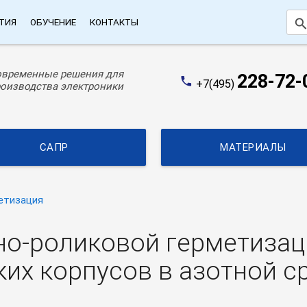
searc
ТИЯ
ОБУЧЕНИЕ
КОНТАКТЫ
овременные решения для
228-72-
phone
+7(495)
оизводства электроники
САПР
МАТЕРИАЛЫ
етизация
о-роликовой герметизац
х корпусов в азотной ср