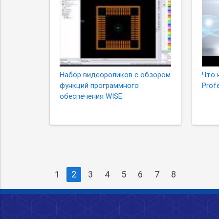
Набор видеороликов с обзором
Что 
функций программного
Profe
обеспечения WISE
1
2
3
4
5
6
7
8