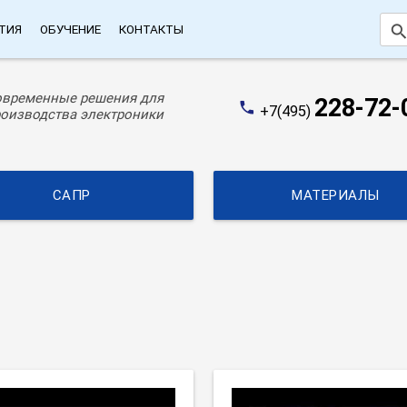
searc
ТИЯ
ОБУЧЕНИЕ
КОНТАКТЫ
овременные решения для
228-72-
phone
+7(495)
оизводства электроники
САПР
МАТЕРИАЛЫ