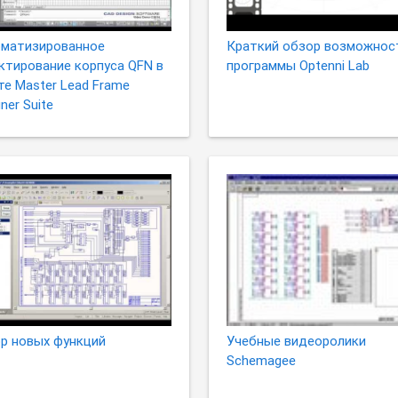
матизированное
Краткий обзор возможнос
ктирование корпуса QFN в
программы Optenni Lab
те Master Lead Frame
ner Suite
р новых функций
Учебные видеоролики
Schemagee