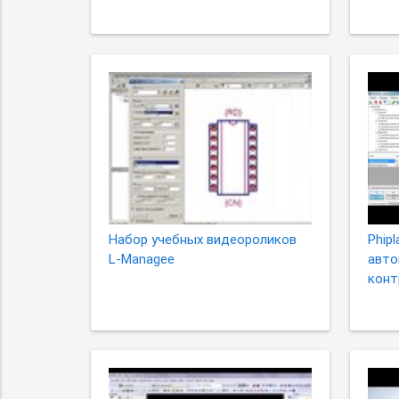
Набор учебных видеороликов
Phipl
L-Managee
авто
конт