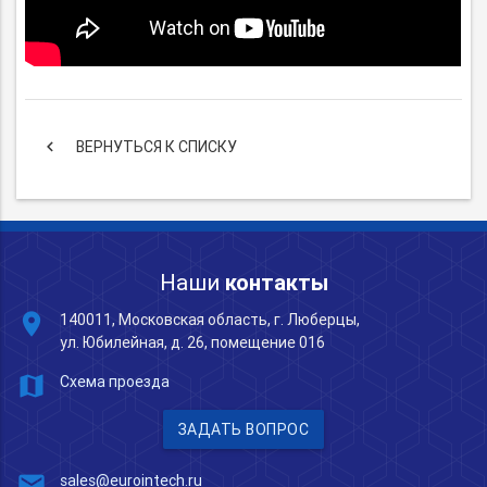
keyboard_arrow_left
ВЕРНУТЬСЯ К СПИСКУ
Наши
контакты
place
140011, Московская область, г. Люберцы,
ул. Юбилейная, д. 26, помещение 016
map
Схема проезда
ЗАДАТЬ ВОПРОС
mail
sales@eurointech.ru