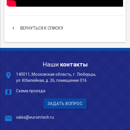
keyboard_arrow_left
ВЕРНУТЬСЯ К СПИСКУ
Наши
контакты
place
140011, Московская область, г. Люберцы,
ул. Юбилейная, д. 26, помещение 016
map
Схема проезда
ЗАДАТЬ ВОПРОС
mail
sales@eurointech.ru