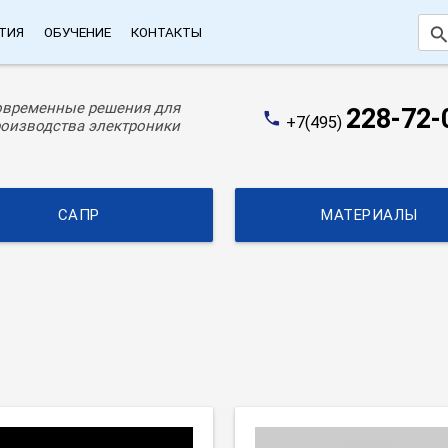
searc
ТИЯ
ОБУЧЕНИЕ
КОНТАКТЫ
овременные решения для
228-72-
phone
+7(495)
оизводства электроники
САПР
МАТЕРИАЛЫ