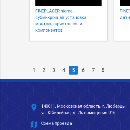
FINEPLACER sigma -
FINE
субмикронная установка
датч
монтажа кристаллов и
компонентов
1
2
3
4
5
6
7
8
place
140011, Московская область, г. Люберцы,
ул. Юбилейная, д. 26, помещение 016
map
Схема проезда