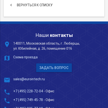
keyboard_arrow_left
ВЕРНУТЬСЯ К СПИСКУ
Наши
контакты
place
140011, Московская область, г. Люберцы,
ул. Юбилейная, д. 26, помещение 016
map
Схема проезда
ЗАДАТЬ ВОПРОС
mail
sales@eurointech.ru
phone
+7 (495) 228-72-04
- Офис
phone
+7 (495) 749-45-78
- Офис