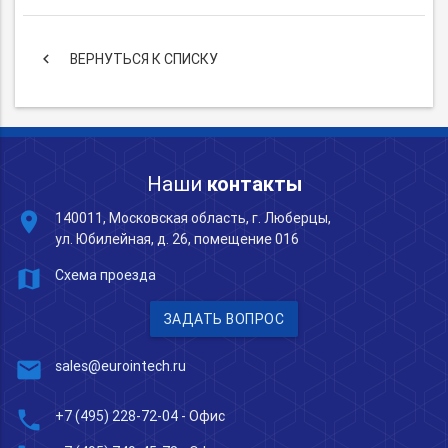
keyboard_arrow_left
ВЕРНУТЬСЯ К СПИСКУ
Наши
контакты
place
140011, Московская область, г. Люберцы,
ул. Юбилейная, д. 26, помещение 016
map
Схема проезда
ЗАДАТЬ ВОПРОС
mail
sales@eurointech.ru
phone
+7 (495) 228-72-04
- Офис