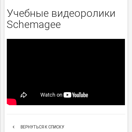
Учебные видеоролики
Schemagee
keyboard_arrow_left
ВЕРНУТЬСЯ К СПИСКУ