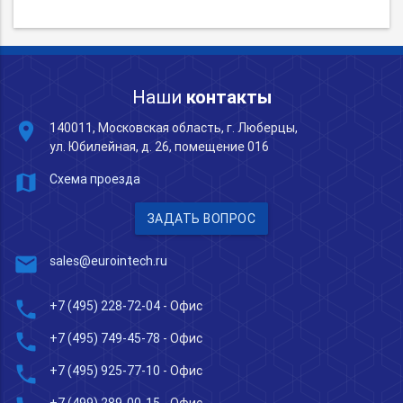
Наши
контакты
place
140011, Московская область, г. Люберцы,
ул. Юбилейная, д. 26, помещение 016
map
Схема проезда
ЗАДАТЬ ВОПРОС
mail
sales@eurointech.ru
phone
+7 (495) 228-72-04
- Офис
phone
+7 (495) 749-45-78
- Офис
phone
+7 (495) 925-77-10
- Офис