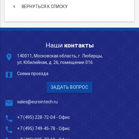
keyboard_arrow_left
ВЕРНУТЬСЯ К СПИСКУ
Наши
контакты
place
140011, Московская область, г. Люберцы,
ул. Юбилейная, д. 26, помещение 016
map
Схема проезда
ЗАДАТЬ ВОПРОС
mail
sales@eurointech.ru
phone
+7 (495) 228-72-04
- Офис
phone
+7 (495) 749-45-78
- Офис