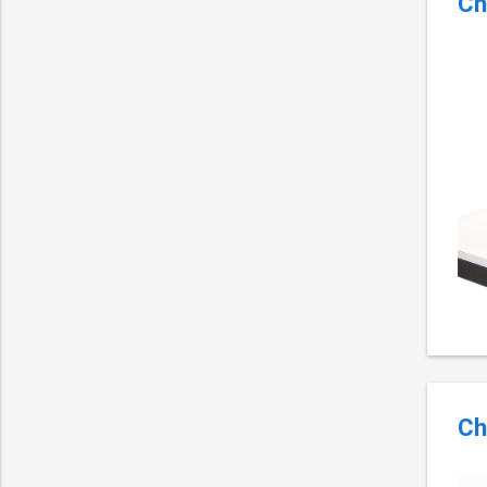
Ch
Ch