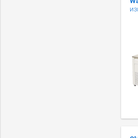
Wa
из