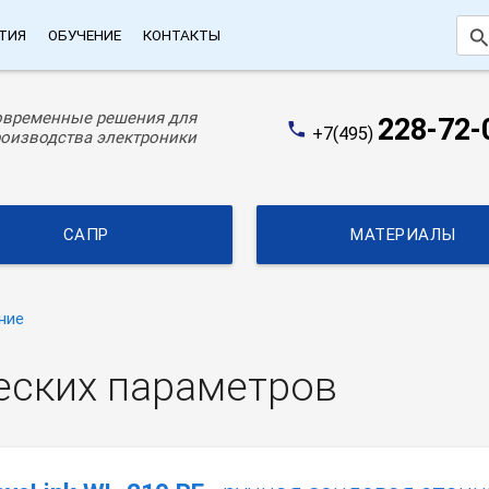
searc
ТИЯ
ОБУЧЕНИЕ
КОНТАКТЫ
овременные решения для
228-72-
phone
+7(495)
оизводства электроники
САПР
МАТЕРИАЛЫ
ние
еских параметров