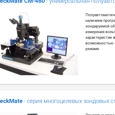
eckMate CM-460
- универсальная полуавт
Полуавтоматиче
наличием прогр
зондируемой об
измерения воль
характеристик 
возможностью о
режиме.
eckMate
- серия многоцелевых зондовых с
Зондовые станц