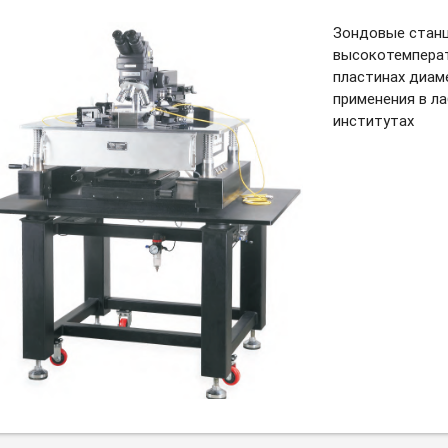
Зондовые станц
высокотемперат
пластинах диам
применения в л
институтах