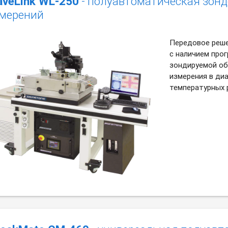
veLink WL-250
- полуавтоматическая зонд
мерений
Передовое реше
с наличием про
зондируемой об
измерения в диа
температурных р