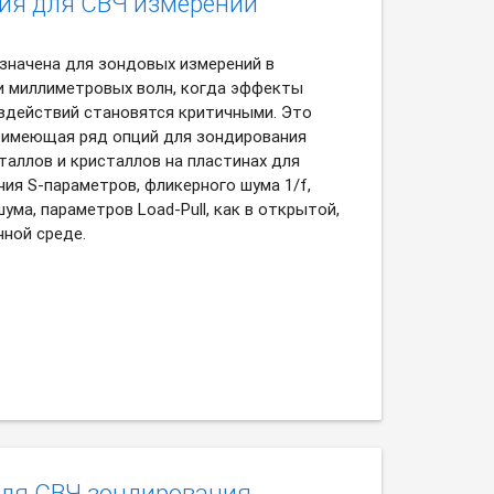
ция для СВЧ измерений
значена для зондовых измерений в
и миллиметровых волн, когда эффекты
здействий становятся критичными. Это
, имеющая ряд опций для зондирования
таллов и кристаллов на пластинах для
ия S-параметров, фликерного шума 1/f,
ма, параметров Load-Pull, как в открытой,
нной среде.
для СВЧ зондирования