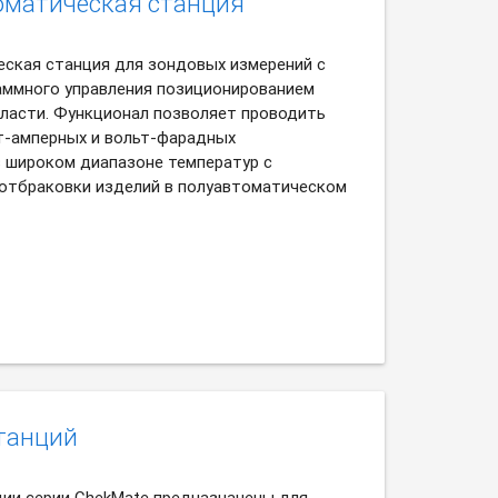
оматическая станция
ская станция для зондовых измерений с
аммного управления позиционированием
ласти. Функционал позволяет проводить
т-амперных и вольт-фарадных
в широком диапазоне температур с
тбраковки изделий в полуавтоматическом
танций
ии серии ChekMate предназначены для