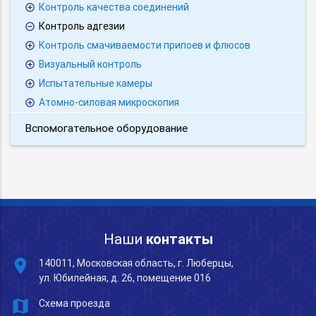
Контроль качества соединений
Контроль адгезии
Контроль смачиваемости припоев и флюсов
Визуальный контроль
Испытательные камеры
Атомно-силовая микроскопия
Вспомогательное оборудование
Наши
контакты
place
140011, Московская область, г. Люберцы,
ул. Юбилейная, д. 26, помещение 016
map
Схема проезда