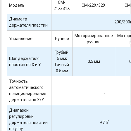
CM-
Модель
CM-22X/32X
CM
21X/31X
Диаметр
200/30
держателя пластин
Моторизированное
Мотор
Управление
Ручное
ручное
Грубый:
Шаг держателя
5 мм;
0,5 мм
пластин по X и Y
Точный:
0.5 мм
Точность
автоматического
позиционирования
-
держателя по X/Y
Диапазон
регулировки
держателя пластин
±7,5˚
по углу