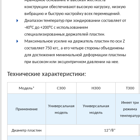
мраморное основание и высокая жесткость
конструкции обеспечивают высокую нагрузку, низкую
.
вибрацию и быструю настройку всех перемещений
Диапазон
температур при зондировании составляет
от
-40°C
до
+
200°C с использованием
.
специализированных держателей пластин
Максимальное усилие на держатель пластин
по
оси
Z
,
составляет
750
кгс
а
его четыре
стороны объединены
для
достижения
минимальной
деформации пластины
.
при
высоком
или
эксцентричном давлении на нее
Технические характеристики:
Модель
*
С300
Н300
Т300
Имеет три
Универсальная
Универсальная
Применение
режима
модель
модель
температу
Диаметр пластин
12
”/8”