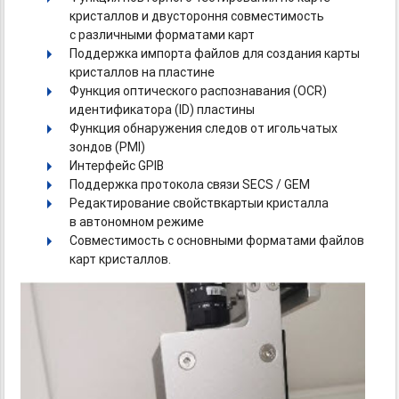
кристаллов и двустороння совместимость
с различными форматами карт
Поддержка импорта файлов для создания карты
кристаллов на пластине
Функция оптического распознавания (
OCR
)
идентификатора (
ID
) пластины
Функция обнаружения следов от игольчатых
зондов (
PMI
)
Интерфейс GPIB
Поддержка протокола связи SECS / GEM
Редактирование свойств
карты
и
кристалла
в
автономном
режиме
Совместимость с основными форматами файлов
карт кристаллов.