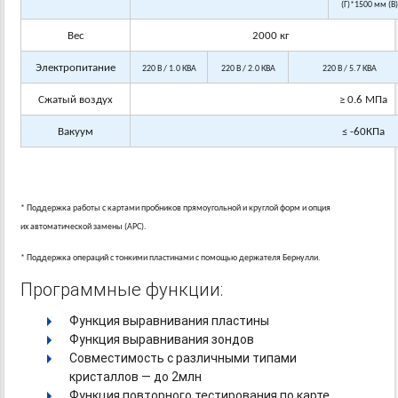
(Г)*1500 мм (В
Вес
2000 кг
Электропитание
220 В / 1.0 КВА
220 В / 2.0 КВА
220 В / 5.7 КВА
Сжатый воздух
≥
0.6 МПа
Вакуум
≤
-60КПа
* Поддержка работы с картами пробников прямоугольной и круглой форм и опция
их автоматической замены (АРС).
* Поддержка операций с тонкими пластинами с помощью держателя Бернулли.
Программные функции:
Функция выравнивания пластины
Функция выравнивания зондов
Совместимость с различными типами
кристаллов — до 2млн
Функция повторного тестирования по карте