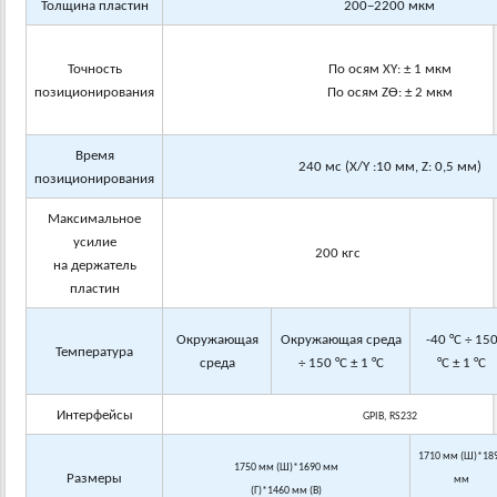
Толщина пластин
200−2200 мкм
Точность
По осям
XY
: ± 1 мкм
позиционирования
По осям
Z
Ɵ
: ± 2 мкм
Время
240 мс (
X/Y
:
10 м
м,
Z
:
0,5 м
м)
позиционирования
Максимальное
усилие
200 кгс
на держатель
пластин
Окружающая
Окружающая среда
-
40
°
С
÷ 15
Температура
среда
÷ 150 °
С
± 1 °
С
°
С
± 1 °
С
Интерфейсы
GPIB, RS232
1710 мм (Ш)*18
1750 мм (Ш)*1690 мм
Размеры
мм
(Г)*1460 мм (В)