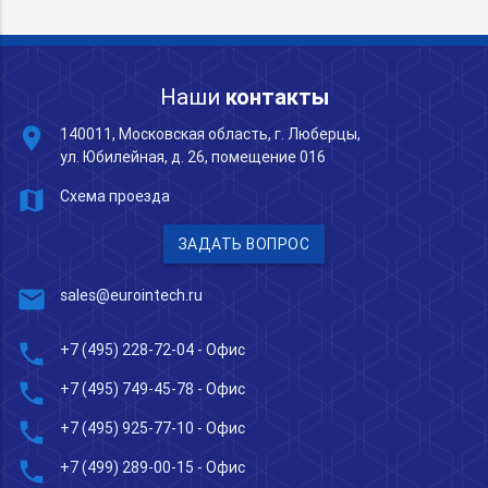
Наши
контакты
place
140011, Московская область, г. Люберцы,
ул. Юбилейная, д. 26, помещение 016
map
Схема проезда
ЗАДАТЬ ВОПРОС
mail
sales@eurointech.ru
phone
+7 (495) 228-72-04
- Офис
phone
+7 (495) 749-45-78
- Офис
phone
+7 (495) 925-77-10
- Офис
phone
+7 (499) 289-00-15
- Офис