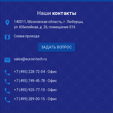
Наши
контакты
place
140011, Московская область, г. Люберцы,
ул. Юбилейная, д. 26, помещение 016
map
Схема проезда
ЗАДАТЬ ВОПРОС
mail
sales@eurointech.ru
phone
+7 (495) 228-72-04
- Офис
phone
+7 (495) 749-45-78
- Офис
phone
+7 (495) 925-77-10
- Офис
phone
+7 (499) 289-00-15
- Офис