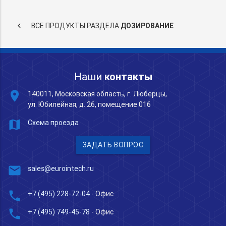
keyboard_arrow_left
ВСЕ ПРОДУКТЫ РАЗДЕЛА
ДОЗИРОВАНИЕ
Наши
контакты
place
140011, Московская область, г. Люберцы,
ул. Юбилейная, д. 26, помещение 016
map
Схема проезда
ЗАДАТЬ ВОПРОС
mail
sales@eurointech.ru
phone
+7 (495) 228-72-04
- Офис
phone
+7 (495) 749-45-78
- Офис