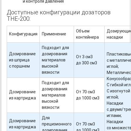
и контроля давления
Доступные конфигурации дозаторов
THE-200:
Объем
Дозирующи
Конфигурация
Применение
контейнера
насадки
Подходит для
Дозирование
дозирования
Пластиковы
От 3 см3
из шприца
материалов
с металлич
до 300 см3
с поршнем
высокой
иглой;
вязкости
Металличес
Конусообра
Подходит для
С гибкой игл
дозирования
С изогнутой
Дозирование
От 70 см3
материалов
иглой;
из картриджа
до 1000 см3
высокой
Насадки
вязкости
с двумя/тр
иглами;
Для
Дозирование
Насадки
прецизионного
От 70 см3
из картриджа
со множест
дозирования
до 1000 см3