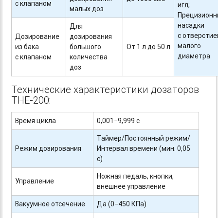
с клапаном
игл;
малых доз
Прецизионн
насадки
Для
с отверсти
Дозирование
дозирования
малого
из бака
большого
От 1 л до 50 л
диаметра
с клапаном
количества
доз
Технические характеристики дозаторов
THE-200:
Время цикла
0,001−9,999 с
Таймер/Постоянный режим/
Режим дозирования
Интервал времени (мин. 0,05
с)
Ножная педаль, кнопки,
Управление
внешнее управление
Вакуумное отсечение
Да (0−450 КПа)