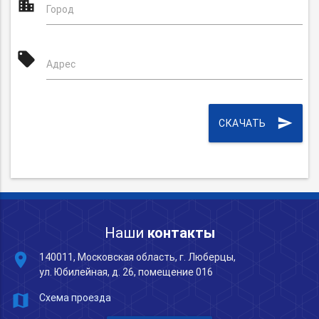
location_city
Город
local_offer
Адрес
send
СКАЧАТЬ
Наши
контакты
place
140011, Московская область, г. Люберцы,
ул. Юбилейная, д. 26, помещение 016
map
Схема проезда