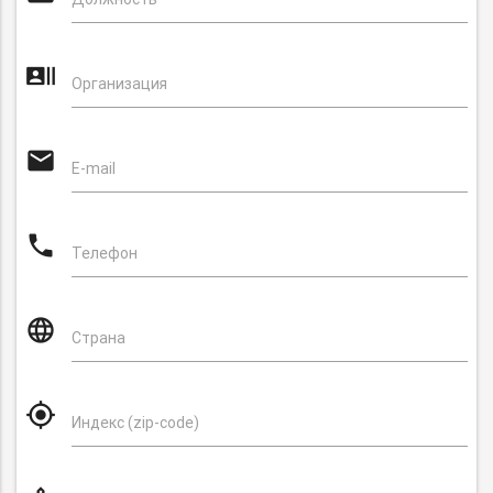
recent_actors
Организация
email
E-mail
phone
Телефон
language
Страна
my_location
Индекс (zip-code)