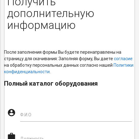
Получить
дополнительную
информацию
После заполнения формы Вы будете перенаправлены на
страницу для скачивания: Заполняя форму, Вы даете
согласие
на обработку персональных данных согласно нашей
Политики
конфиденциальности
.
Полный каталог оборудования
Антиспам
account_circle
-
Ф.И.О
не
удалять!
work
Должность