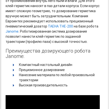
от проникновения внутрь него пыли и влаги. Для этого
клей-герметик
наносят в паз детали корпуса. Если корпус
имеет сложную геометрию, то дозирование герметика
вручную может быть затруднительным. Компания
Евроинтех рекомендует использовать прецизионный
пневматический дозатор
TAEHA
THE-200
на базе робота
Janome
. Роботизированная система дозирования
позволит нанести
клей-герметик
по заданной
траектории (профилю паза) с высокой точностью.
Преимущества дозирующего робота
Janome:
Компактный настольный дизайн
Прецизионное дозирование
Нанесение материала по любой произвольной
траектории
Высокая производительность