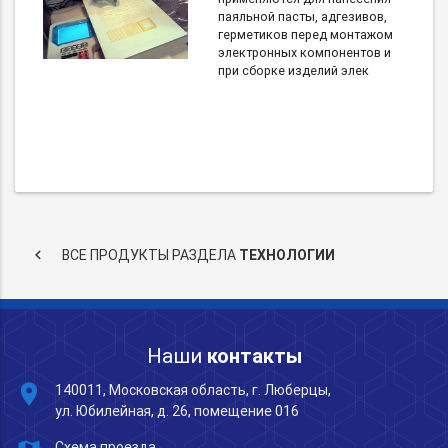
паяльной пасты, адгезивов,
герметиков перед монтажом
электронных компонентов и
при сборке изделий элек
keyboard_arrow_left
ВСЕ ПРОДУКТЫ РАЗДЕЛА
ТЕХНОЛОГИИ
Наши
контакты
place
140011, Московская область, г. Люберцы,
ул. Юбилейная, д. 26, помещение 016
Схема проезда