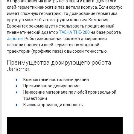
от проникновения внутрь него пыли и влаги. Для этого
клей-герметик
наносят в паз детали корпуса. Если корпус
имеет сложную геометрию, то дозирование герметика
вручную может быть затруднительным. Компания
Евроинтех рекомендует использовать прецизионный
пневматический дозатор
TAEHA
THE-200
на базе робота
Janome
. Роботизированная система дозирования
позволит нанести
клей-герметик
по заданной
траектории (профилю паза) с высокой точностью.
Преимущества дозирующего робота
Janome:
Компактный настольный дизайн
Прецизионное дозирование
Нанесение материала по любой произвольной
траектории
Высокая производительность