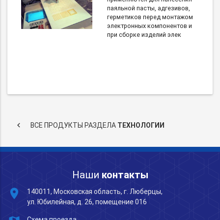
паяльной пасты, адгезивов,
герметиков перед монтажом
электронных компонентов и
при сборке изделий элек
keyboard_arrow_left
ВСЕ ПРОДУКТЫ РАЗДЕЛА
ТЕХНОЛОГИИ
Наши
контакты
place
140011, Московская область, г. Люберцы,
ул. Юбилейная, д. 26, помещение 016
Схема проезда