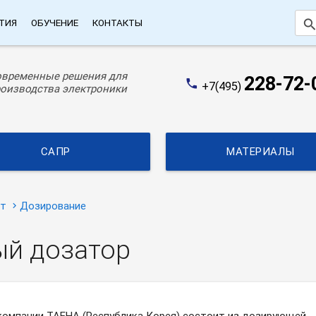
searc
ТИЯ
ОБУЧЕНИЕ
КОНТАКТЫ
овременные решения для
228-72-
phone
+7(495)
оизводства электроники
САПР
МАТЕРИАЛЫ
ат
Дозирование
ый дозатор
омпании TAEHA (Республика Корея) состоит из дозирующей