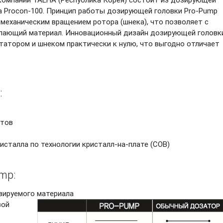
а
Procon-100.
Принцип работы дозирующей головки
Pro-Pump
 механическим вращением ротора (шнека), что позволяет с
пающий материал. Инновационный дизайн дозирующей головк
татором и шнеком практически к нулю, что выгодно отличает
:
нтов
исталла по технологии
кристалл-на-плате
(COB)
mp:
зируемого материала
вой