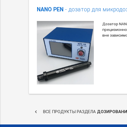
NANO PEN
- дозатор для микродо
Дозатор NAN
прецизионно
вне зависимо
keyboard_arrow_left
ВСЕ ПРОДУКТЫ РАЗДЕЛА
ДОЗИРОВАНИ