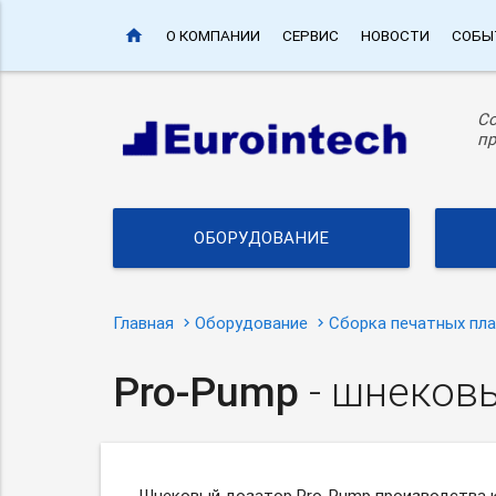
home
О КОМПАНИИ
СЕРВИС
НОВОСТИ
СОБЫ
С
пр
ОБОРУДОВАНИЕ
Главная
Оборудование
Сборка печатных пл
Pro-Pump
- шнеков
Шнековый дозатор
Pro-Pump производства
к