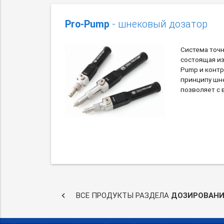
Pro-Pump
- шнековый дозатор
Система точн
состоящая из
Pump и контр
принципу шн
позволяет с 
keyboard_arrow_left
ВСЕ ПРОДУКТЫ РАЗДЕЛА
ДОЗИРОВАНИ