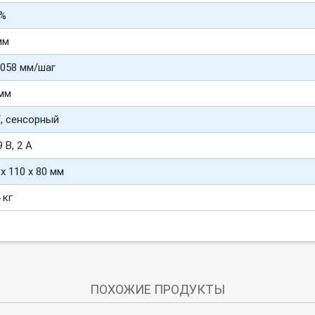
 %
мм
0058 мм/шаг
 мм
 “, сенсорный
 В, 2 А
 х 110 х 80 мм
 кг
ПОХОЖИЕ ПРОДУКТЫ