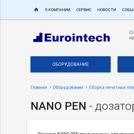
home
О КОМПАНИИ
СЕРВИС
НОВОСТИ
СОБЫ
С
пр
ОБОРУДОВАНИЕ
Главная
Оборудование
Сборка печатных пл
NANO PEN
- дозато
Дозатор NANO PEN предназначен для прециз