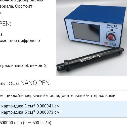
ериала. Состоит
.
PEN:
оз
 помощью цифрового
 различных объемов: 3,
озатора NANO PEN:
мя цикла/непрерывный/последовательный/интервальный
3
3
 картриджа 3 см
: 0,000041 см
3
3
 картриджа 5 см
: 0,000073 см
 500000 сПз (0 — 500 Па*с)