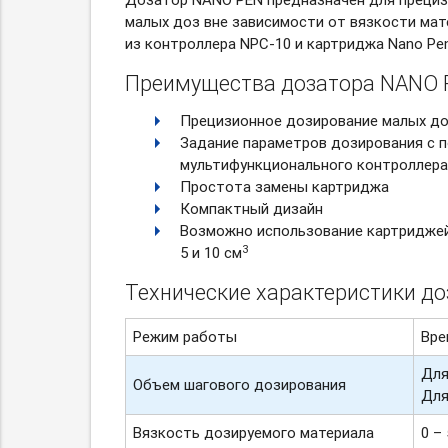
малых доз вне зависимости от вязкости мат
из контроллера
NPC-10
и картриджа Nano Pen
Преимущества дозатора NANO 
Прецизионное дозирование малых д
Задание параметров дозирования с
мультифункционального контроллера
Простота замены картриджа
Компактный дизайн
Возможно использование картриджей
3
5 и 10 см
Технические характеристики д
Режим работы
Вре
Для
Объем шагового дозирования
Для
Вязкость дозируемого материала
0 –