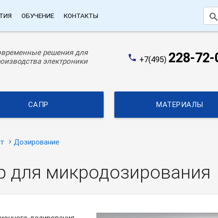
searc
ТИЯ
ОБУЧЕНИЕ
КОНТАКТЫ
овременные решения для
228-72-
phone
+7(495)
оизводства электроники
САПР
МАТЕРИАЛЫ
ат
Дозирование
р для микродозирования
ионного дозирования