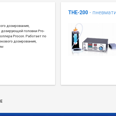
THE-200
- пневмати
ого дозирования,
 дозирующей головки Pro-
оллера Procon. Работает по
екового дозирования,
вы
Е