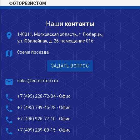
ФОТОРЕЗИСТОМ
Наши
контакты
place
140011, Московская область, г. Люберцы,
ул. Юбилейная, д. 26, помещение 016
map
Схема проезда
ЗАДАТЬ ВОПРОС
mail
sales@eurointech.ru
phone
+7 (495) 228-72-04
- Офис
phone
+7 (495) 749-45-78
- Офис
phone
+7 (495) 925-77-10
- Офис
phone
+7 (499) 289-00-15
- Офис