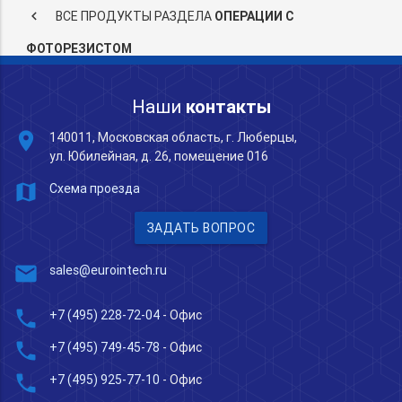
keyboard_arrow_left
ВСЕ ПРОДУКТЫ РАЗДЕЛА
ОПЕРАЦИИ С
ФОТОРЕЗИСТОМ
Наши
контакты
place
140011, Московская область, г. Люберцы,
ул. Юбилейная, д. 26, помещение 016
map
Схема проезда
ЗАДАТЬ ВОПРОС
mail
sales@eurointech.ru
phone
+7 (495) 228-72-04
- Офис
phone
+7 (495) 749-45-78
- Офис
phone
+7 (495) 925-77-10
- Офис