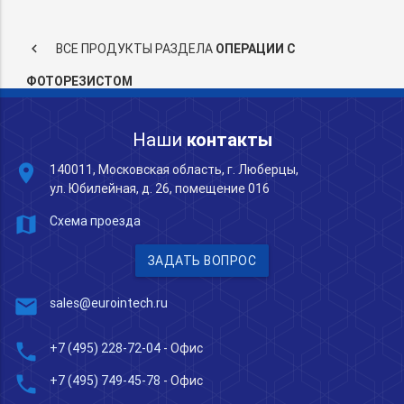
keyboard_arrow_left
ВСЕ ПРОДУКТЫ РАЗДЕЛА
ОПЕРАЦИИ С
ФОТОРЕЗИСТОМ
Наши
контакты
place
140011, Московская область, г. Люберцы,
ул. Юбилейная, д. 26, помещение 016
map
Схема проезда
ЗАДАТЬ ВОПРОС
mail
sales@eurointech.ru
phone
+7 (495) 228-72-04
- Офис
phone
+7 (495) 749-45-78
- Офис